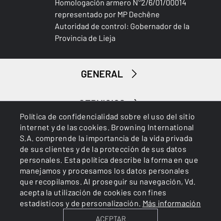
Homologación armero N°2/6/01/00014
representado por MP Dechêne
Autoridad de control: Gobernador de la
Provincia de Lieja
GENERAL
SERVICIOS
Política de confidencialidad sobre el uso del sitio
internet y de las cookies. Browning International
S.A. comprende la importancia de la vida privada
de sus clientes y de la protección de sus datos
personales. Esta política describe la forma en que
manejamos y procesamos los datos personales
que recopilamos. Al proseguir su navegación, Vd.
Cookies
Política de privacidad
acepta la utilización de cookies con fines
estadísticos y de personalización.
Más información
ACEPTAR
BROWNING INTERNATIONAL S.A. © 2025 - Member of FN