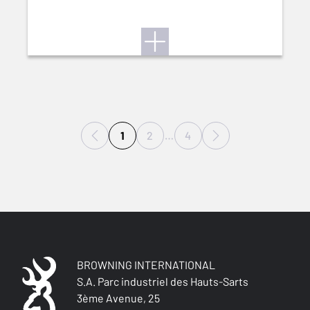
1
2
…
4
BROWNING INTERNATIONAL
S.A. Parc industriel des Hauts-Sarts
3ème Avenue, 25