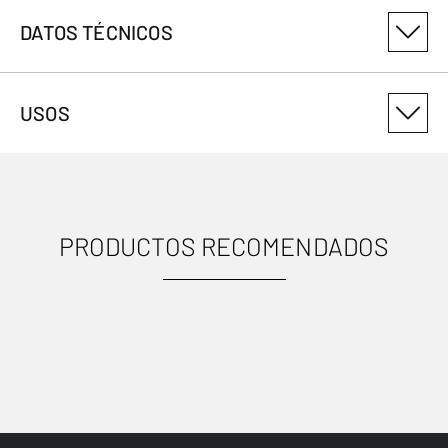
DATOS TÉCNICOS
NÚMERO DE VARIANTE DEL PRODUCTO
USOS
30861757
PRODUCTOS RECOMENDADOS
USOS