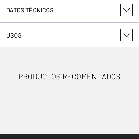
DATOS TÉCNICOS
NÚMERO DE VARIANTE DEL PRODUCTO
USOS
308088
PRODUCTOS RECOMENDADOS
USOS