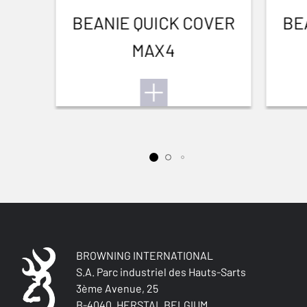
BEANIE QUICK COVER
BE
MAX4
BROWNING INTERNATIONAL
S.A. Parc industriel des Hauts-Sarts
3ème Avenue, 25
B-4040, HERSTAL BELGIUM