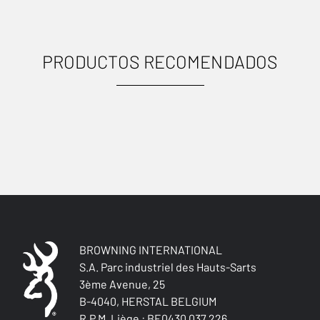
PRODUCTOS RECOMENDADOS
USOS
BROWNING INTERNATIONAL
S.A. Parc industriel des Hauts-Sarts
3ème Avenue, 25
B-4040, HERSTAL BELGIUM
Caza menor
R.P.M. Liège : BE0430.037.226