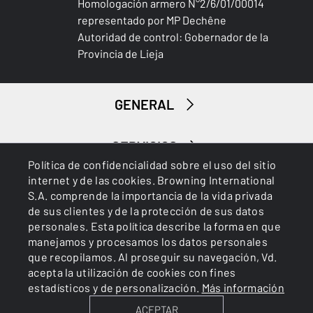
Homologación armero N°2/6/01/00014
representado por MP Dechêne
Autoridad de control: Gobernador de la
Provincia de Lieja
GENERAL
SERVICIOS
Política de confidencialidad sobre el uso del sitio
internet y de las cookies. Browning International
S.A. comprende la importancia de la vida privada
de sus clientes y de la protección de sus datos
personales. Esta política describe la forma en que
manejamos y procesamos los datos personales
que recopilamos. Al proseguir su navegación, Vd.
Cookies
Política de privacidad
acepta la utilización de cookies con fines
estadísticos y de personalización.
Más información
ACEPTAR
BROWNING INTERNATIONAL S.A. © 2025 - Member of FN