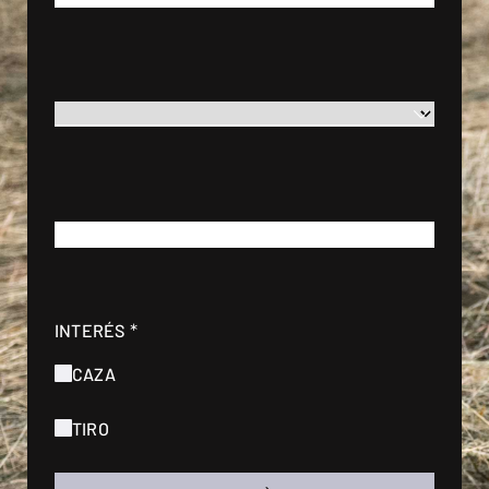
*
PAÍS
*
CORREO ELECTRÓNICO
*
INTERÉS
CAZA
TIRO