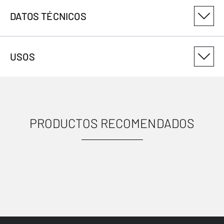
DATOS TÉCNICOS
NÚMERO DE VARIANTE DEL PRODUCTO
USOS
308086
PRODUCTOS RECOMENDADOS
USOS