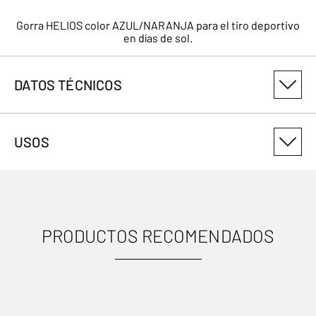
Gorra HELIOS color AZUL/NARANJA para el tiro deportivo
en días de sol.
DATOS TÉCNICOS
NÚMERO DE VARIANTE DEL PRODUCTO
USOS
30861799
PRODUCTOS RECOMENDADOS
USOS