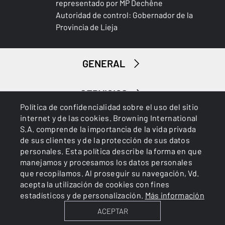
representado por MP Dechêne
Autoridad de control: Gobernador de la
Provincia de Lieja
GENERAL
SERVICIOS
Política de confidencialidad sobre el uso del sitio
internet y de las cookies. Browning International
S.A. comprende la importancia de la vida privada
de sus clientes y de la protección de sus datos
personales. Esta política describe la forma en que
manejamos y procesamos los datos personales
que recopilamos. Al proseguir su navegación, Vd.
Cookies
Política de privacidad
acepta la utilización de cookies con fines
estadísticos y de personalización.
Más información
ACEPTAR
BROWNING INTERNATIONAL S.A. © 2025 - Member of FN
Browning Group