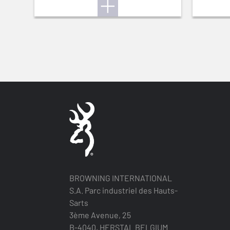
BROWNING INTERNATIONAL
S.A. Parc industriel des Hauts-
Sarts
3ème Avenue, 25
B-4040, HERSTAL BELGIUM