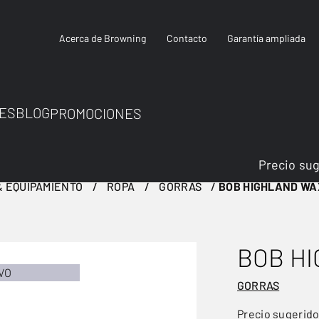
Acerca de Browning
Contacto
Garantía ampliada
ES
BLOG
PROMOCIONES
Precio su
 EQUIPAMIENTO
ROPA
GORRAS
BOB HIGHLAND WA
BOB H
VO
GORRAS
Precio sugerid