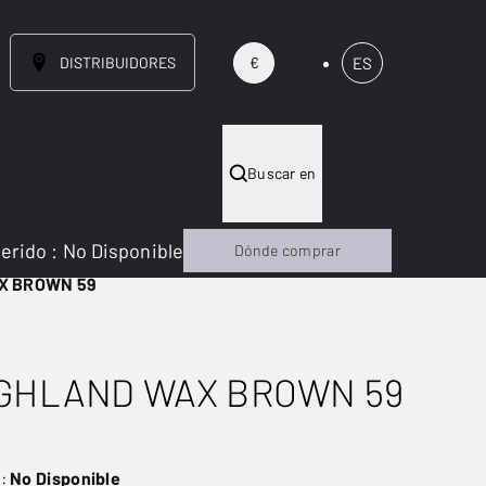
DISTRIBUIDORES
ES
€
Buscar en
gerido
:
No Disponible
Dónde comprar
X BROWN 59
IGHLAND WAX BROWN 59
NUEVO
o:
No Disponible