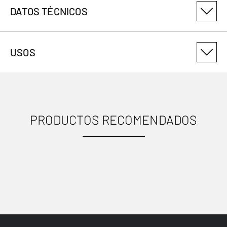
DATOS TÉCNICOS
NÚMERO DE VARIANTE DEL PRODUCTO
USOS
30861715
PRODUCTOS RECOMENDADOS
USOS