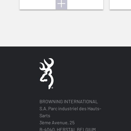
BROWNING INTERNATIONAL
S.A. Parc industriel des Hauts-
Sarts
3ème Avenue, 25
B-4040, HERSTAL BELGIUM