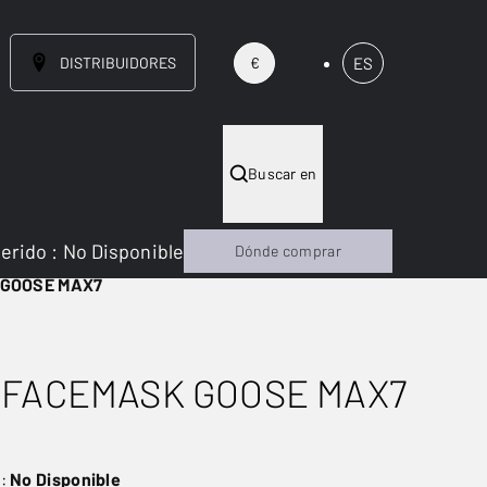
DISTRIBUIDORES
ES
€
Buscar en
gerido
:
No Disponible
Dónde comprar
 GOOSE MAX7
 FACEMASK GOOSE MAX7
NUEVO
o:
No Disponible