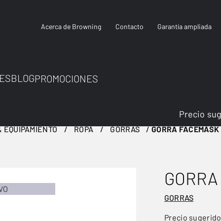
Acerca de Browning
Contacto
Garantía ampliada
ES
BLOG
PROMOCIONES
Precio su
 EQUIPAMIENTO
ROPA
GORRAS
GORRA FACEMASK
GORRA
VO
GORRAS
Precio sugerid