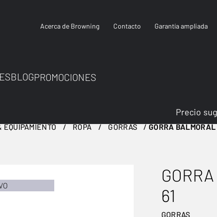
Acerca de Browning
Contacto
Garantía ampliada
ES
BLOG
PROMOCIONES
Precio su
 EQUIPAMIENTO
ROPA
GORRAS
GORRA BALMORAL
GORRA
VO
61
GORRAS