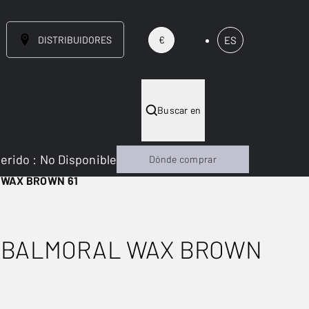
DISTRIBUIDORES
ES
€
Buscar en
gerido
:
No Disponible
Dónde comprar
 WAX BROWN 61
 BALMORAL WAX BROWN
NUEVO