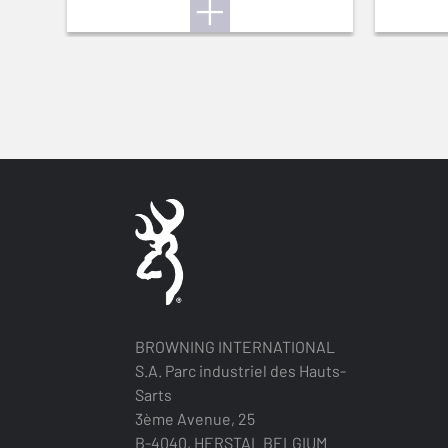
BROWNING INTERNATIONAL
S.A. Parc industriel des Hauts-
Sarts
3ème Avenue, 25
B-4040, HERSTAL BELGIUM