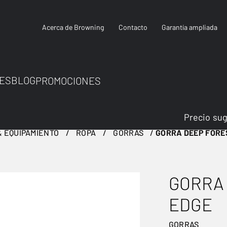
Acerca de Browning
Contacto
Garantía ampliada
ES
BLOG
PROMOCIONES
Precio su
 EQUIPAMIENTO
ROPA
GORRAS
GORRA DEEP FORE
GORRA
EDGE
GORRAS