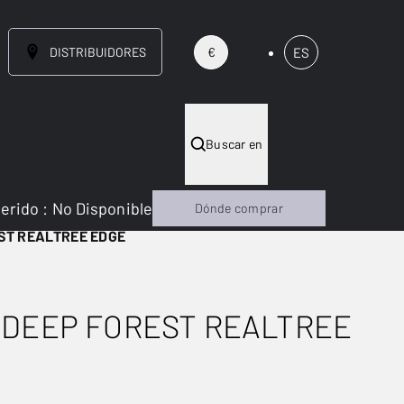
DISTRIBUIDORES
ES
€
Buscar en
gerido
:
No Disponible
Dónde comprar
ST REALTREE EDGE
 DEEP FOREST REALTREE