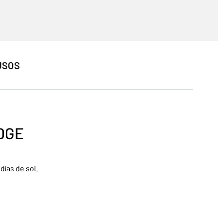
USOS
DGE
ías de sol.