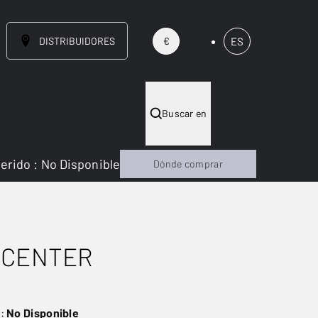
DISTRIBUIDORES
ES
€
Buscar en
gerido
:
No Disponible
Dónde comprar
 CENTER
o:
No Disponible