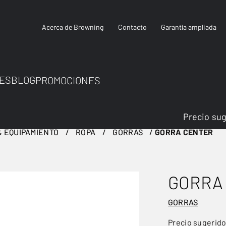
Acerca de Browning
Contacto
Garantía ampliada
ES
BLOG
PROMOCIONES
Precio su
 EQUIPAMIENTO
ROPA
GORRAS
GORRA CENTER
GORRA
GORRAS
Precio sugerid