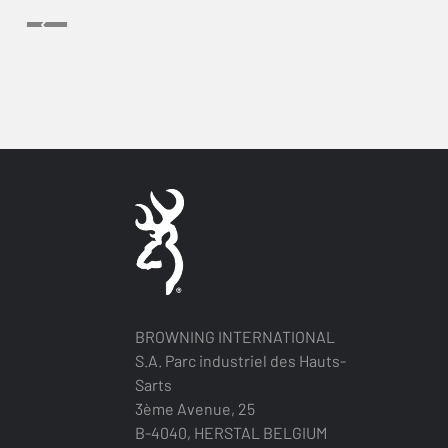
BROWNING INTERNATIONAL
S.A. Parc industriel des Hauts-
Sarts
3ème Avenue, 25
B-4040, HERSTAL BELGIUM