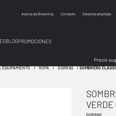
Acerca de Browning
Contacto
Garantía ampliada
ES
BLOG
PROMOCIONES
Precio su
 EQUIPAMIENTO
ROPA
GORRAS
SOMBRERO CLASSI
SOMBR
VERDE 
GORRAS