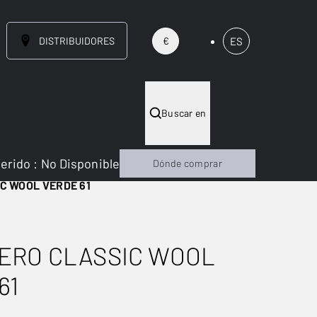
DISTRIBUIDORES
ES
€
Buscar en
gerido
:
No Disponible
Dónde comprar
C WOOL VERDE 61
ERO CLASSIC WOOL
61