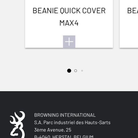
BEANIE QUICK COVER
BE
MAX4
BROWNING INTERNATIONAL
S.A. Parc industriel des Hauts-Sarts
3ème Avenue, 25
B-4040, HERSTAL BELGIUM