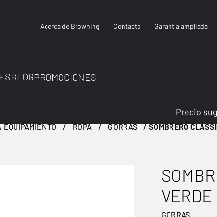
Acerca de Browning
Contacto
Garantía ampliada
ES
BLOG
PROMOCIONES
Precio su
 EQUIPAMIENTO
ROPA
GORRAS
SOMBRERO CLASSI
SOMBR
VERDE 
GORRAS