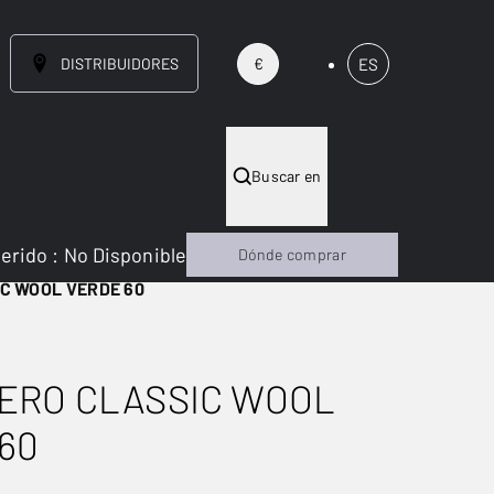
DISTRIBUIDORES
ES
€
Buscar en
gerido
:
No Disponible
Dónde comprar
C WOOL VERDE 60
ERO CLASSIC WOOL
60