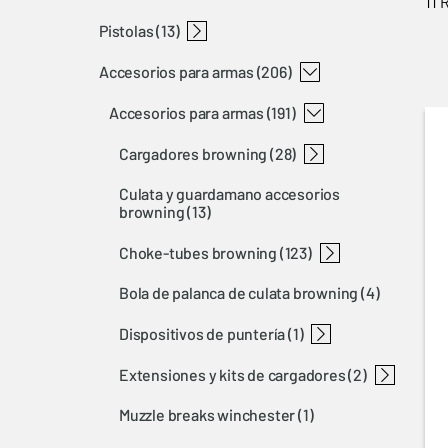
11 
pistolas
rifles rimfire
rifles semi-automaticos
rifles de palanca
rifles cerrojo de acción rectilínea
rifles de cerrojo
t-bolt
bl 22
bar
blr
x-bolt
a-bolt 3+
maral
(13)
accesorios para armas
buckmark
(206)
accesorios para armas
(191)
cargadores browning
(28)
culata y guardamano accesorios
1911 magazines
t-bolt magazines
bar magazines and floor plates
a-bolt 3 magazines
blr magazines
x-bolt magazines
buck mark magazines
maral magazines and floor plates
browning
(13)
choke-tubes browning
(123)
bola de palanca de culata browning
(4)
invector ds choke-tubes browning
invector choke-tubes browning
invector+ choke-tubes browning
choke-tubes tools
dispositivos de puntería
(1)
extensiones y kits de cargadores
open sights shotgun
(2)
muzzle breaks winchester
(1)
magazine extension browning