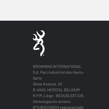
BROWNING INTERNATIONAL
S.A. Parc industriel des Hauts-
Sarts
3ème Avenue, 25
B-4040, HERSTAL BELGIUM
R.P.M. Liège : BE0430.037.226
Homologación armero
N°2/6/01/00014 representado