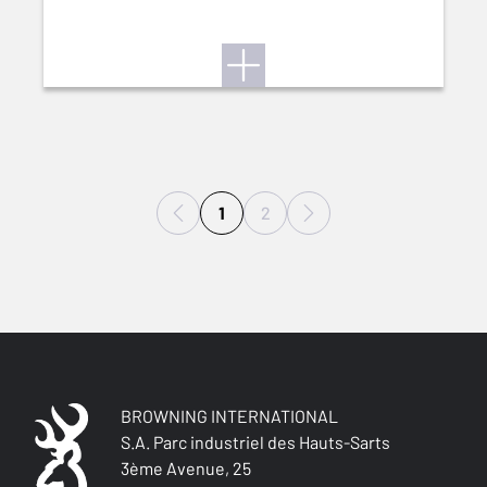
1
2
BROWNING INTERNATIONAL
S.A. Parc industriel des Hauts-Sarts
3ème Avenue, 25