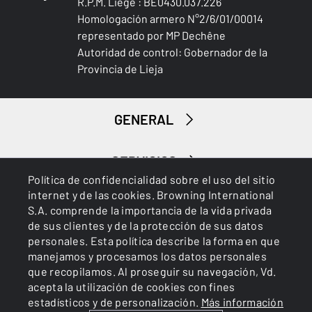
R.P.M. Liège : BE0430.037.226
Homologación armero N°2/6/01/00014
representado por MP Dechêne
Autoridad de control: Gobernador de la
Provincia de Lieja
GENERAL
SERVICIOS
Política de confidencialidad sobre el uso del sitio
internet y de las cookies. Browning International
S.A. comprende la importancia de la vida privada
de sus clientes y de la protección de sus datos
personales. Esta política describe la forma en que
manejamos y procesamos los datos personales
que recopilamos. Al proseguir su navegación, Vd.
Cookies
Política de privacidad
acepta la utilización de cookies con fines
estadísticos y de personalización.
Más información