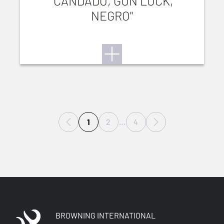
"CANDADO, GUN LOCK,
NEGRO"
1
2
…
4
BROWNING INTERNATIONAL