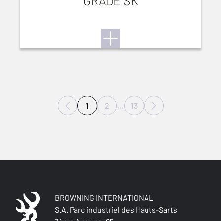
GRADE SK
1
2
…
13
BROWNING INTERNATIONAL
S.A. Parc industriel des Hauts-Sarts