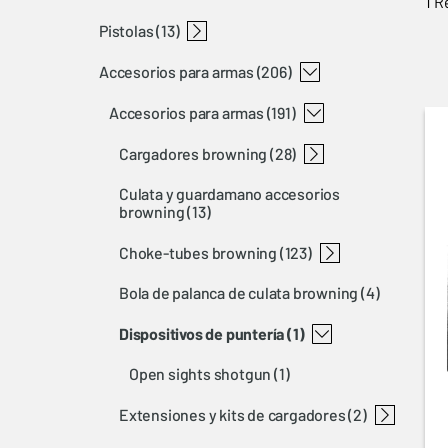
1 R
pistolas
rifles rimfire
rifles semi-automaticos
rifles de palanca
rifles cerrojo de acción rectilínea
rifles de cerrojo
t-bolt
bl 22
bar
blr
x-bolt
a-bolt 3+
maral
(13)
accesorios para armas
buckmark
(206)
accesorios para armas
(191)
cargadores browning
(28)
culata y guardamano accesorios
1911 magazines
t-bolt magazines
bar magazines and floor plates
a-bolt 3 magazines
blr magazines
x-bolt magazines
buck mark magazines
maral magazines and floor plates
browning
(13)
choke-tubes browning
(123)
bola de palanca de culata browning
(4)
invector ds choke-tubes browning
invector choke-tubes browning
invector+ choke-tubes browning
choke-tubes tools
dispositivos de puntería
(1)
open sights shotgun
(1)
extensiones y kits de cargadores
(2)
magazine extension browning