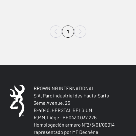
1
BROWNING INTERNATIONAL
S.A. Parc industriel des Hauts-Sarts
3ème Avenue, 25
B-4040, HERSTAL BELGIUM
R.P.M. Liège : BE0430.037.226
Homologación armero N°2/6/01/00014
representado por MP Dechêne