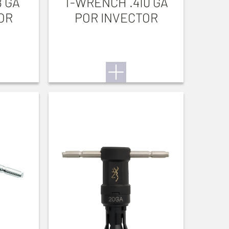
 GA
T-WRENCH .410 GA
OR
POR INVECTOR