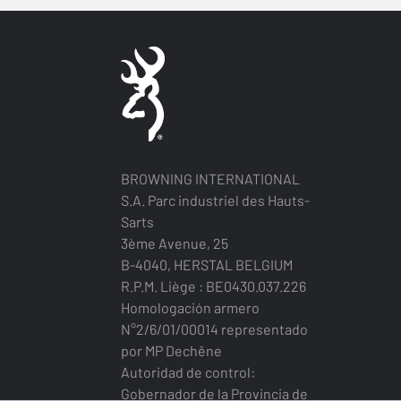
BROWNING INTERNATIONAL
S.A. Parc industriel des Hauts-
Sarts
3ème Avenue, 25
B-4040, HERSTAL BELGIUM
R.P.M. Liège : BE0430.037.226
Homologación armero
N°2/6/01/00014 representado
por MP Dechêne
Autoridad de control:
Gobernador de la Provincia de