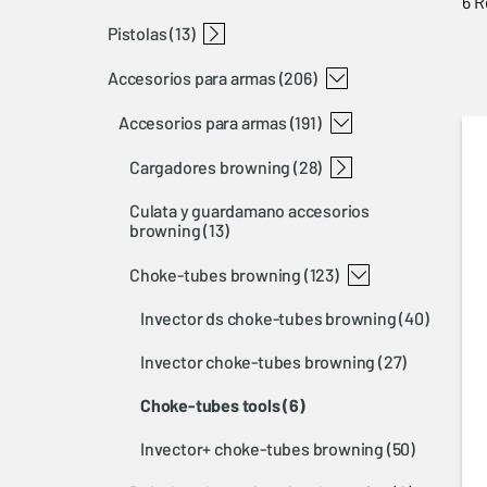
6 R
pistolas
rifles rimfire
rifles semi-automaticos
rifles de palanca
rifles cerrojo de acción rectilínea
rifles de cerrojo
t-bolt
bl 22
bar
blr
x-bolt
a-bolt 3+
maral
(13)
accesorios para armas
buckmark
(206)
accesorios para armas
(191)
cargadores browning
(28)
culata y guardamano accesorios
1911 magazines
t-bolt magazines
bar magazines and floor plates
a-bolt 3 magazines
blr magazines
x-bolt magazines
buck mark magazines
maral magazines and floor plates
browning
(13)
choke-tubes browning
(123)
invector ds choke-tubes browning
(40)
invector choke-tubes browning
(27)
choke-tubes tools
(6)
invector+ choke-tubes browning
(50)