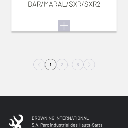
BAR/MARAL/SXR/SXR2
1
2
…
6
BROWNING INTERNATIONAL
S.A. Parc industriel des Hauts-Sarts