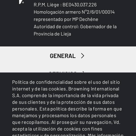
R.P.M. Liège : BE0430.037.226
Homologación armero N°2/6/01/00014
representado por MP Dechêne
Autoridad de control: Gobernador de la
Provincia de Lieja
GENERAL
SERVICIOS
Política de confidencialidad sobre el uso del sitio
internet y de las cookies. Browning International
S.A. comprende la importancia de la vida privada
de sus clientes y de la protección de sus datos
personales. Esta política describe la forma en que
manejamos y procesamos los datos personales
que recopilamos. Al proseguir su navegación, Vd.
Cookies
Política de privacidad
acepta la utilización de cookies con fines
estadísticos y de personalización.
Más información