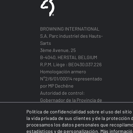
BROWNING INTERNATIONAL
S.A. Parc industriel des Hauts-
Sarts
3ème Avenue, 25
B-4040, HERSTAL BELGIUM
R.P.M. Liège : BE0430.037.226
Homologación armero
N°2/6/01/00014 representado
por MP Dechêne
Autoridad de control:
Gobernador de la Provincia de
Lieja
Política de confidencialidad sobre el uso del siti
la vida privada de sus clientes y de la protecció
procesamos los datos personales que recopilamos.
estadísticos y de personalización.
Más informaci
BROWNING INTERNATIONAL S.A. © 2025 - Member 