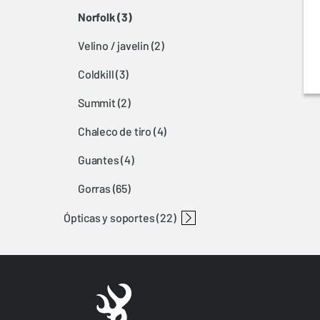
norfolk
(3)
velino / javelin
(2)
coldkill
(3)
summit
(2)
chaleco de tiro
(4)
guantes
(4)
gorras
(65)
ópticas y soportes
(22)
accesorios ópticos
browning nomad raíl de montaje
rail nomad base
nomad mounting rails
nomad ring