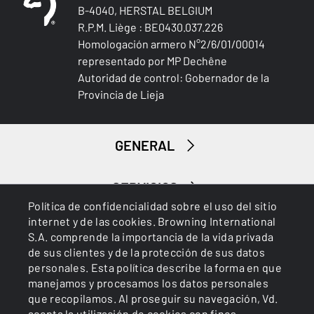
B-4040, HERSTAL BELGIUM
R.P.M. Liège : BE0430.037.226
Homologación armero N°2/6/01/00014
representado por MP Dechêne
Autoridad de control: Gobernador de la
Provincia de Lieja
GENERAL
SERVICIOS
Política de confidencialidad sobre el uso del sitio
internet y de las cookies. Browning International
S.A. comprende la importancia de la vida privada
de sus clientes y de la protección de sus datos
personales. Esta política describe la forma en que
manejamos y procesamos los datos personales
que recopilamos. Al proseguir su navegación, Vd.
Cookies
Política de privacidad
acepta la utilización de cookies con fines