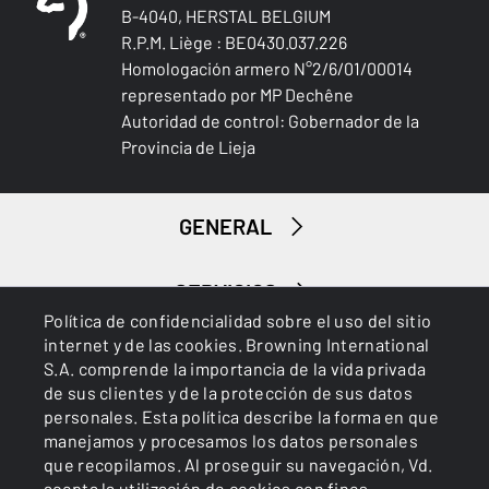
B-4040, HERSTAL BELGIUM
R.P.M. Liège : BE0430.037.226
Homologación armero N°2/6/01/00014
representado por MP Dechêne
Autoridad de control: Gobernador de la
Provincia de Lieja
GENERAL
SERVICIOS
Política de confidencialidad sobre el uso del sitio
internet y de las cookies. Browning International
S.A. comprende la importancia de la vida privada
de sus clientes y de la protección de sus datos
personales. Esta política describe la forma en que
manejamos y procesamos los datos personales
que recopilamos. Al proseguir su navegación, Vd.
Cookies
Política de privacidad
acepta la utilización de cookies con fines