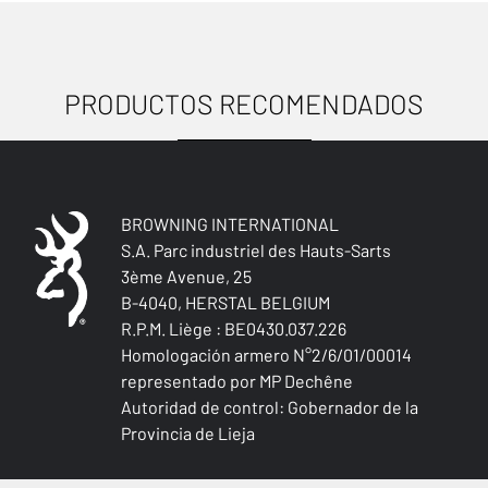
NOTA
Material: 100% Polyester - Strech reinforcement: 90% Polyester,
10% Elastane - Reinforcement: 48% Polyamid, 40% Polyester,
8% P-Aramid Kevlar, 4% Elastane - Lining: 100% Polyester - Leg
PRODUCTOS RECOMENDADOS
USOS
lining: 100% Polyamid
ANTIMICROBIANO
No
BROWNING INTERNATIONAL
IMPERMEABLE
S.A. Parc industriel des Hauts-Sarts
Sí
3ème Avenue, 25
B-4040, HERSTAL BELGIUM
R.P.M. Liège : BE0430.037.226
A PRUEBA DE VIENTO
Homologación armero N°2/6/01/00014
Sí
representado por MP Dechêne
Autoridad de control: Gobernador de la
AISLAMIENTO TÉRMICO
Provincia de Lieja
No
Aves acuáticas