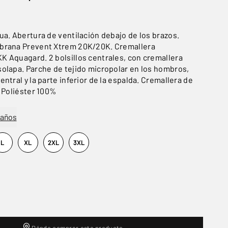
ua. Abertura de ventilación debajo de los brazos.
brana Prevent Xtrem 20K/20K. Cremallera
 Aquagard. 2 bolsillos centrales, con cremallera
olapa. Parche de tejido micropolar en los hombros,
ntral y la parte inferior de la espalda. Cremallera de
: Poliéster 100%
maños
L
XL
2XL
3XL
Dónde comprar este producto