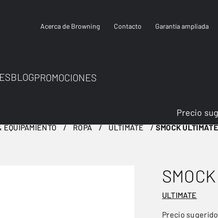
Acerca de Browning
Contacto
Garantía ampliada
ES
BLOG
PROMOCIONES
Precio su
 EQUIPAMIENTO
ROPA
ULTIMATE
SMOCK ULTIMATE
SMOCK 
ULTIMATE
Precio sugerid