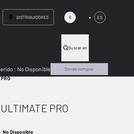
DISTRIBUIDORES
ES
€
Buscar en
gerido
:
No Disponible
Dónde comprar
 PRO
ULTIMATE PRO
o:
No Disponible