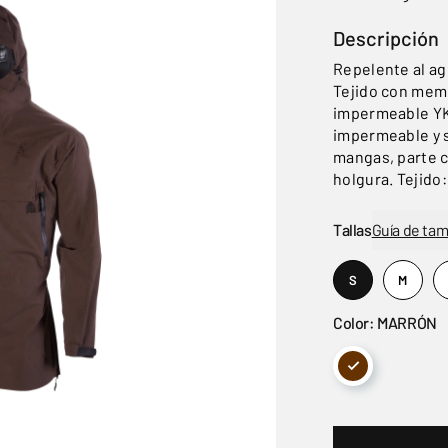
Descripción
Repelente al ag
Tejido con mem
impermeable YKK
impermeable y s
mangas, parte ce
holgura. Tejido
Tallas
Guía de ta
S
M
Color: MARRÓN