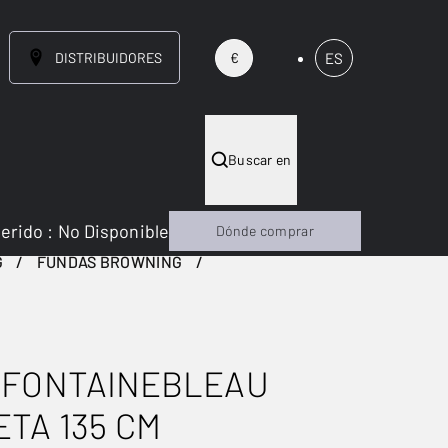
DISTRIBUIDORES
ES
€
Buscar en
gerido
:
No Disponible
Dónde comprar
G
FUNDAS BROWNING
 FONTAINEBLEAU
TA 135 CM