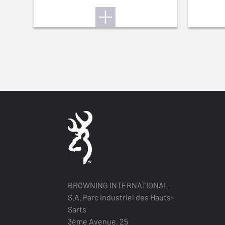
BROWNING INTERNATIONAL
S.A. Parc industriel des Hauts-
Sarts
3ème Avenue, 25