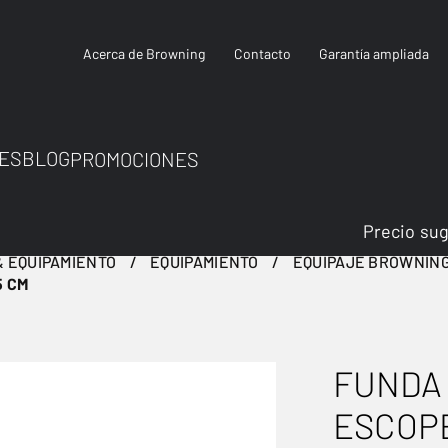
Acerca de Browning
Contacto
Garantía ampliada
ES
BLOG
PROMOCIONES
Precio su
 EQUIPAMIENTO
EQUIPAMIENTO
EQUIPAJE BROWNIN
5 CM
FUNDA
ESCOPE