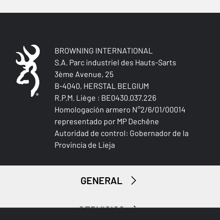
CULATA (R/G)
Right handed
BROWNING INTERNATIONAL
TIPO DE CULATA
S.A. Parc industriel des Hauts-Sarts
Pistol stock
3ème Avenue, 25
B-4040, HERSTAL BELGIUM
ACABADO CULATA Y GUARDAMANOS
R.P.M. Liège : BE0430.037.226
Oil finish
Homologación armero N°2/6/01/00014
representado por MP Dechêne
MATERIAL DE LA CULATA Y DEL GUARDAMANO
Autoridad de control: Gobernador de la
Turkish Grade 4
Provincia de Lieja
PALM SWELL
Sí
GENERAL
INCLINACIÓN EN LA CULATA (MM)
SERVICIOS
27-37 mm