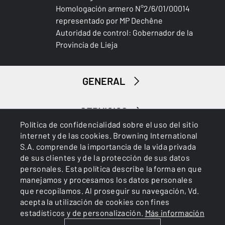
Oil finish
Homologación armero N°2/6/01/00014
representado por MP Dechêne
MATERIAL DE LA CULATA Y DEL GUARDAMANO
Autoridad de control: Gobernador de la
Turkish Grade 4
Provincia de Lieja
PALM SWELL
No
GENERAL
INCLINACIÓN EN LA CULATA (MM)
SERVICIOS
24-38 mm
Política de confidencialidad sobre el uso del sitio
internet y de las cookies. Browning International
INCLINACIÓN DEL TALÓN (MM)
S.A. comprende la importancia de la vida privada
38-54 mm
de sus clientes y de la protección de sus datos
personales. Esta política describe la forma en que
CANTONERA
manejamos y procesamos los datos personales
Inflex II
que recopilamos. Al proseguir su navegación, Vd.
Cookies
Política de privacidad
acepta la utilización de cookies con fines
estadísticos y de personalización.
Más información
SISTEMA DE CANTONERA