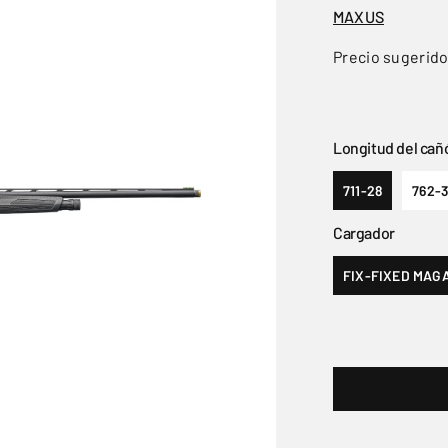
MAXUS
Precio sugerid
Longitud del cañ
711-28
762-
Cargador
FIX-FIXED MAGA