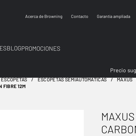
Acerca de Browning
Contacto
Garantía ampliada
ES
BLOG
PROMOCIONES
Precio su
ESCOPETAS
ESCOPETAS SEMIAUTOMÁTICAS
MAXUS
 FIBRE 12M
MAXUS
CARBON