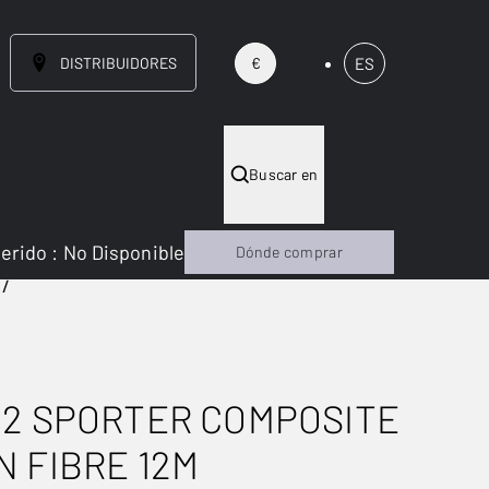
DISTRIBUIDORES
ES
€
Buscar en
gerido
:
No Disponible
Dónde comprar
 2 SPORTER COMPOSITE
 FIBRE 12M