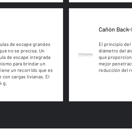
Cañón Back-
lvulas de escape grandes
El principio de
que no se precisa. Un
diámetro del án
ula de escape integrada
que proporciona
nismo para brindar un
mejor penetraci
tiene un recorrido que es
reducción del r
 con cargas livianas. El
4 g.