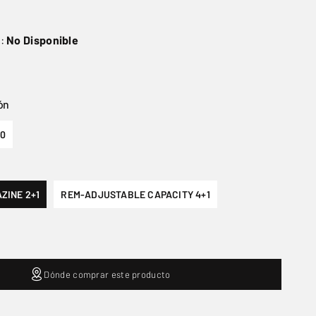
o:
No Disponible
ón
30
ZINE 2+1
REM-ADJUSTABLE CAPACITY 4+1
Dónde comprar este producto