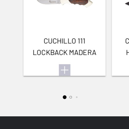
Caza mayor batida
Caza mayor
rececho y acecho
CUCHILLO 111
LOCKBACK MADERA