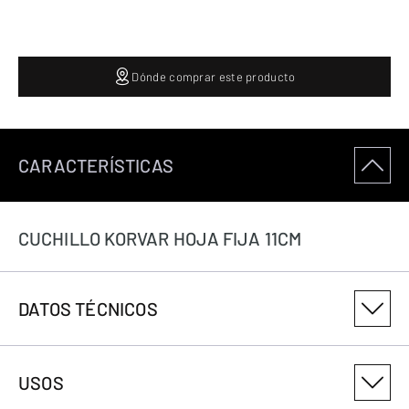
Dónde comprar este producto
CARACTERÍSTICAS
CUCHILLO KORVAR HOJA FIJA 11CM
DATOS TÉCNICOS
NÚMERO DE VARIANTE DEL PRODUCTO
USOS
3222506