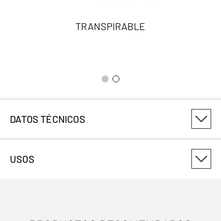
TRANSPIRABLE
DATOS TÉCNICOS
NÚMERO DE VARIANTE DEL PRODUCTO
USOS
3018514401
ANTIMICROBIANO
No