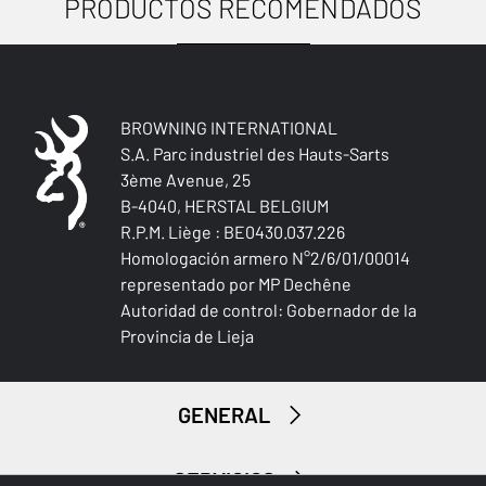
PRODUCTOS RECOMENDADOS
USOS
IMPERMEABLE
No
A PRUEBA DE VIENTO
No
BROWNING INTERNATIONAL
S.A. Parc industriel des Hauts-Sarts
AISLAMIENTO TÉRMICO
3ème Avenue, 25
No
B-4040, HERSTAL BELGIUM
R.P.M. Liège : BE0430.037.226
LIGERO
Homologación armero N°2/6/01/00014
No
representado por MP Dechêne
Autoridad de control: Gobernador de la
RESISTENTE AL AGUA
Provincia de Lieja
No
Caza menor
RESISTENTE A LA PERFORACIÓN
GENERAL
No
SERVICIOS