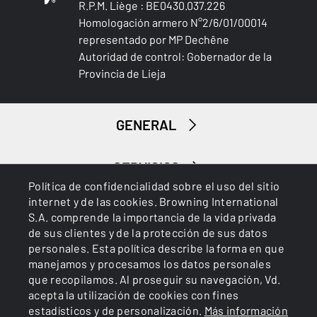
R.P.M. Liège : BE0430.037.226
LIGERO
Homologación armero N°2/6/01/00014
Sí
representado por MP Dechêne
Autoridad de control: Gobernador de la
RESISTENTE AL AGUA
Provincia de Lieja
Sí
Caza menor
RESISTENTE A LA PERFORACIÓN
GENERAL
No
SERVICIOS
TRANSPIRABLE
Política de confidencialidad sobre el uso del sitio
Sí
internet y de las cookies. Browning International
S.A. comprende la importancia de la vida privada
SECADO RÁPIDO
de sus clientes y de la protección de sus datos
No
personales. Esta política describe la forma en que
manejamos y procesamos los datos personales
SILENCIOSO
que recopilamos. Al proseguir su navegación, Vd.
Cookies
Política de privacidad
No
acepta la utilización de cookies con fines
estadísticos y de personalización.
Más información