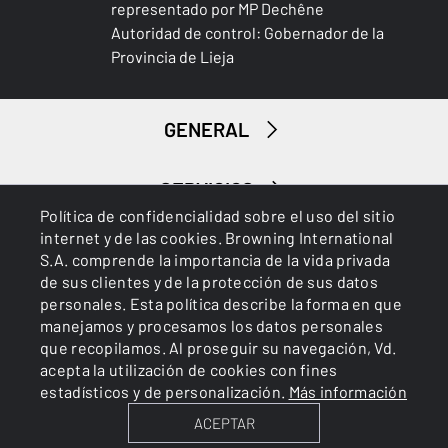
CANTONERA
representado por MP Dechêne
Inflex I
Autoridad de control: Gobernador de la
Provincia de Lieja
TIPO DE GUARDAMANOS
Tapered
GENERAL
ACCESORIOS SUMINISTRADOS
Gunlock, 7mm spacer
SERVICIOS
Política de confidencialidad sobre el uso del sitio
DIMENSIÓN TOTAL (CM)
internet y de las cookies. Browning International
107.00
S.A. comprende la importancia de la vida privada
de sus clientes y de la protección de sus datos
EMBALAJE
personales. Esta política describe la forma en que
Cardboard box
manejamos y procesamos los datos personales
que recopilamos. Al proseguir su navegación, Vd.
Cookies
Política de privacidad
acepta la utilización de cookies con fines
MONTAJE
estadísticos y de personalización.
Más información
Weaver bases (2 pieces)
ACEPTAR
BROWNING INTERNATIONAL S.A. © 2025 - Member of FN
Browning Group