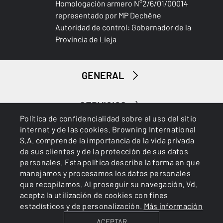
Homologación armero N°2/6/01/00014
CANTONERA
representado por MP Dechêne
Inflex I
Autoridad de control: Gobernador de la
Provincia de Lieja
TIPO DE GUARDAMANOS
Tapered
GENERAL
ACCESORIOS SUMINISTRADOS
Gunlock, 7mm spacer
SERVICIOS
Política de confidencialidad sobre el uso del sitio
DIMENSIÓN TOTAL (CM)
internet y de las cookies. Browning International
103.00
S.A. comprende la importancia de la vida privada
de sus clientes y de la protección de sus datos
EMBALAJE
personales. Esta política describe la forma en que
Cardboard box
manejamos y procesamos los datos personales
que recopilamos. Al proseguir su navegación, Vd.
Cookies
Política de privacidad
acepta la utilización de cookies con fines
MONTAJE
estadísticos y de personalización.
Más información
No mount
ACEPTAR
BROWNING INTERNATIONAL S.A. © 2025 - Member of FN