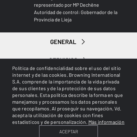
Sí
representado por MP Dechêne
Autoridad de control: Gobernador de la
RESISTENTE AL AGUA
Provincia de Lieja
No
Caza menor
RESISTENTE A LA PERFORACIÓN
GENERAL
No
SERVICIOS
TRANSPIRABLE
Política de confidencialidad sobre el uso del sitio
Sí
internet y de las cookies. Browning International
S.A. comprende la importancia de la vida privada
SECADO RÁPIDO
de sus clientes y de la protección de sus datos
Sí
personales. Esta política describe la forma en que
manejamos y procesamos los datos personales
SILENCIOSO
que recopilamos. Al proseguir su navegación, Vd.
Cookies
Política de privacidad
No
acepta la utilización de cookies con fines
estadísticos y de personalización.
Más información
TEJIDO ELÁSTICO
ACEPTAR
BROWNING INTERNATIONAL S.A. © 2025 - Member of FN
Browning Group