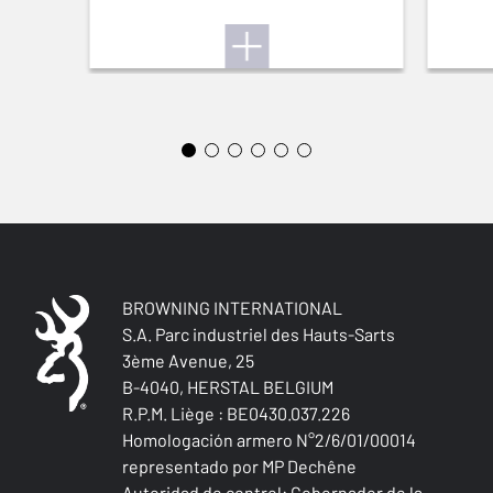
Sí
SECADO RÁPIDO
Sí
SILENCIOSO
Sí
TEJIDO ELÁSTICO
Sí
BROWNING INTERNATIONAL
S.A. Parc industriel des Hauts-Sarts
3ème Avenue, 25
B-4040, HERSTAL BELGIUM
R.P.M. Liège : BE0430.037.226
Homologación armero N°2/6/01/00014
representado por MP Dechêne
Autoridad de control: Gobernador de la