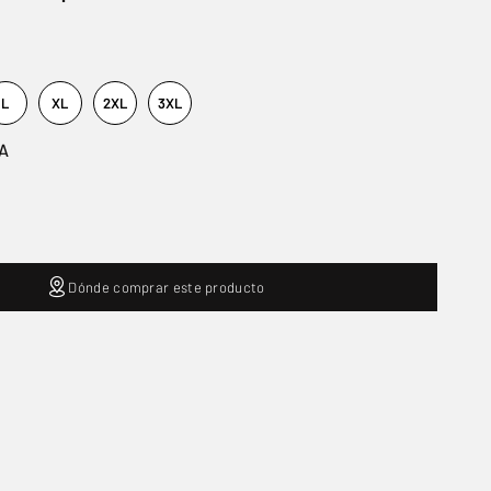
L
XL
2XL
3XL
A
Dónde comprar este producto