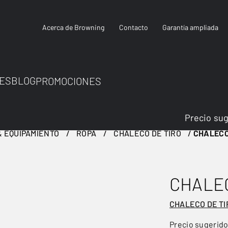
Acerca de Browning
Contacto
Garantía ampliada
ES
BLOG
PROMOCIONES
Precio su
 EQUIPAMIENTO
ROPA
CHALECO DE TIRO
CHALECO
CHALEC
CHALECO DE TI
Precio sugerid