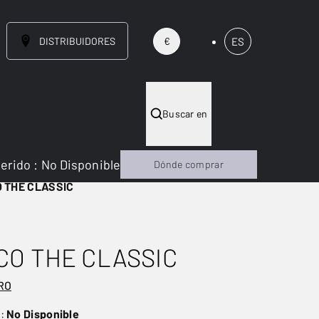
DISTRIBUIDORES
ES
€
Buscar en
gerido
:
No Disponible
Dónde comprar
 THE CLASSIC
O THE CLASSIC
RO
o:
No Disponible