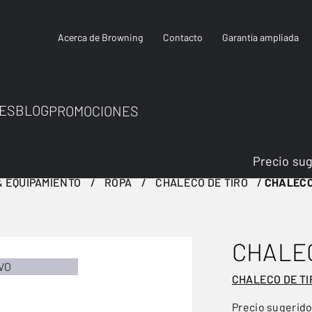
Acerca de Browning
Contacto
Garantía ampliada
ES
BLOG
PROMOCIONES
Precio su
 EQUIPAMIENTO
ROPA
CHALECO DE TIRO
CHALECO
CHALE
VO
CHALECO DE TI
Precio sugerid