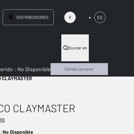
DISTRIBUIDORES
ES
€
Buscar en
gerido
:
No Disponible
Dónde comprar
 CLAYMASTER
CO CLAYMASTER
NUEVO
RO
o:
No Disponible