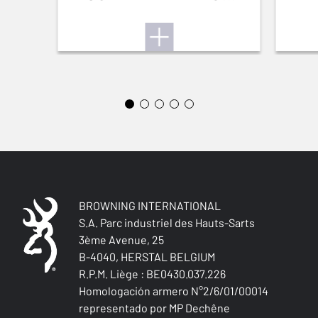
No
BLAZE
CULATA (R/G)
Ambidextrous
TIPO DE CULATA
Pistol stock
COLOR DE LOS AGARRES
NA
MATERIAL DE LA CULATA Y DEL GUARDAMANO
BROWNING INTERNATIONAL
Brown Laminated
S.A. Parc industriel des Hauts-Sarts
3ème Avenue, 25
B-4040, HERSTAL BELGIUM
PALM SWELL
No
R.P.M. Liège : BE0430.037.226
Homologación armero N°2/6/01/00014
representado por MP Dechêne
CANTONERA